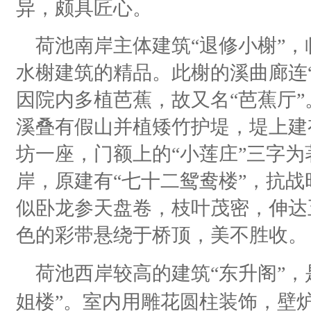
异，颇具匠心。
荷池南岸主体建筑“退修小榭”
水榭建筑的精品。此榭的溪曲廊连
因院内多植芭蕉，故又名“芭蕉厅
溪叠有假山并植矮竹护堤，堤上建
坊一座，门额上的“小莲庄”三字
岸，原建有“七十二鸳鸯楼”，抗
似卧龙参天盘卷，枝叶茂密，伸达
色的彩带悬绕于桥顶，美不胜收。
荷池西岸较高的建筑“东升阁”，
姐楼”。室内用雕花圆柱装饰，壁