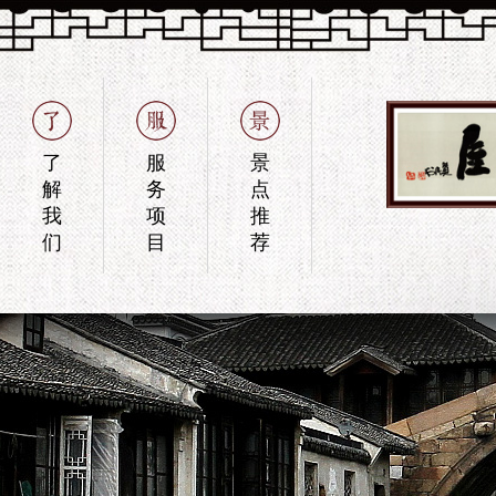
了
服
景
解
务
点
我
项
推
们
目
荐