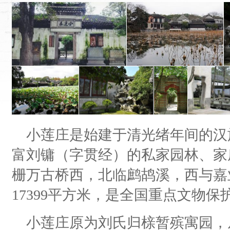
小莲庄是始建于清光绪年间的汉
富刘镛（字贯经）的私家园林、家
栅万古桥西，北临鹧鸪溪，西与嘉
17399平方米，是全国重点文物保
小莲庄原为刘氏归榇暂殡寓园，从