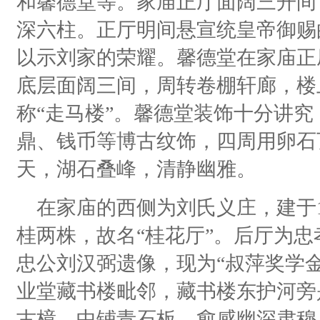
和馨德堂等。家庙正厅面阔三开间
深六柱。正厅明间悬宣统皇帝御赐
以示刘家的荣耀。馨德堂在家庙正
底层面阔三间，周转卷棚轩廊，楼
称“走马楼”。馨德堂装饰十分讲
鼎、钱币等博古纹饰，四周用卵石
天，湖石叠峰，清静幽雅。
在家庙的西侧为刘氏义庄，建于1
桂两株，故名“桂花厅”。后厅为
忠公刘汉弼遗像，现为“叔萍奖学
业堂藏书楼毗邻，藏书楼东护河旁
古樟，中铺青石板，愈感幽深肃穆