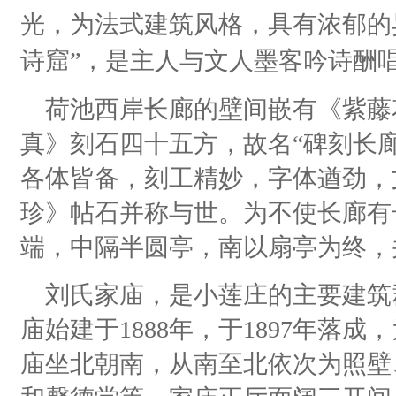
光，为法式建筑风格，具有浓郁的
诗窟”，是主人与文人墨客吟诗酬
荷池西岸长廊的壁间嵌有《紫藤
真》刻石四十五方，故名“碑刻长
各体皆备，刻工精妙，字体遒劲，
珍》帖石并称与世。为不使长廊有
端，中隔半圆亭，南以扇亭为终，
刘氏家庙，是小莲庄的主要建筑
庙始建于1888年，于1897年落
庙坐北朝南，从南至北依次为照壁